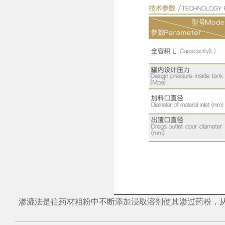
渗漉法是往药材粗粉中不断添加浸取溶剂使其渗过药粉，