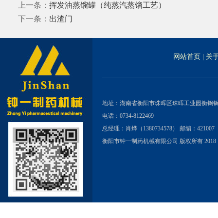
上一条：
挥发油蒸馏罐（纯蒸汽蒸馏工艺）
下一条：
出渣门
网站首页
|
关
地址：湖南省衡阳市珠晖区珠晖工业园衡锅
电话：0734-8122469
总经理：肖烨（1380734578） 邮编：421007
衡阳市钟一制药机械有限公司 版权所有 2018