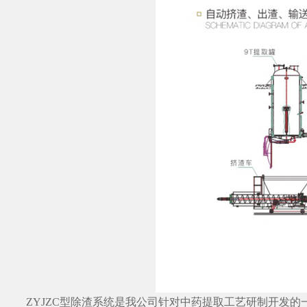
ZYJZC型除渣系统是我公司针对中药提取工艺研制开发